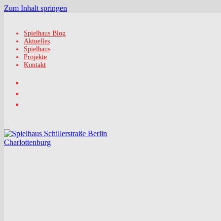
Zum Inhalt springen
Spielhaus Blog
Aktuelles
Spielhaus
Projekte
Kontakt